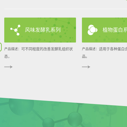
风味发酵乳系列
植物蛋白
可不同程度的改善发酵乳组织状
适用于各种蛋白
产品描述：
产品描述：
态，
品。
增加口感、解决产品析水问题，
根据原料不同，稳定剂悬浮
另外还有增进成型和质地的凝固型酸奶复配
油、
结片能力不同可分为三
稳定剂。