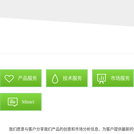
产品服务
技术服务
市场服务
Mintel
我们愿意与客户分享我们产品的创意和市场分析信息，为客户提供最新的